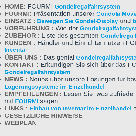
HOME:
FOURMI
Gondelregalfahrsystem
FOURMI:
Präsentation unserer
Gondola Move
EINSATZ :
und
Bewegen Sie Gondel-Display
VORFUHRUNG :
Wie der
Gondelregalfahrsy
ZUBEHOR :
Liste des gesamten
Gondelregal
KUNDEN :
Händler und Einrichter nutzen F
Inventar
ÜBER UNS :
Das genial
Gondelregalfahrsyst
KONTAKT :
Erkundigen Sie sich über das 
Gondelregalfahrsystem
NEWS :
Neues über unsere Lösungen für be
Lagerungssysteme im Einzelhandel
EMPFEHLUNGEN :
Lesen Sie, was zufrieden
mit
sagen
FOURMI
LINKS :
m
Einbau von Inventar im Einzelhandel
GESETZLICHE HINWEISE
WEBPLAN