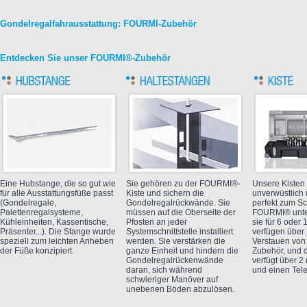
Gondelregalfahrausstattung: FOURMI-Zubehör
Entdecken Sie unser FOURMI®-Zubehör
Eine Hubstange, die so gut wie
Sie gehören zu der FOURMI®-
Unsere Kisten 
für alle Ausstattungsfüße passt
Kiste und sichern die
unverwüstlich 
(Gondelregale,
Gondelregalrückwände. Sie
perfekt zum Sc
Palettenregalsysteme,
müssen auf die Oberseite der
FOURMI® unter
Kühleinheiten, Kassentische,
Pfosten an jeder
sie für 6 oder
Präsenter...). Die Stange wurde
Systemschnittstelle installiert
verfügen über
speziell zum leichten Anheben
werden. Sie verstärken die
Verstauen vo
der Füße konzipiert.
ganze Einheit und hindern die
Zubehör, und d
Gondelregalrückenwände
verfügt über 2
daran, sich während
und einen Tele
schwieriger Manöver auf
unebenen Böden abzulösen.