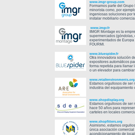
www.imgr-group.com
Formamos parte del Grupo I
minorista como, por ejemplo
ingeniosas soluciones por
instalar mobiliario comercia
www.imgr.fr
IIMGR Montage es la empres
supermercados (góndolas, ex
experimentados de Europa e
FOURMI.
www.bluespider.fr
Otra innovadora solución 
expositores automáticos pa
forma repetida para llamar 
o un elevador para cambiar
www.retailenvironments.org
Estamos orgullosos de ser m
industria del equipamiento
www.shopdisplay.org
Estamos orgullosos de ser 
hace 50 años para represent
carteles en locales comerci
www.shopfitters.org
Asimismo, estamos orgulloso
única asociación comercial 
acondicionamiento de local