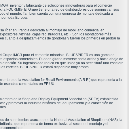
MGR, inventor y fabricante de soluciones innovadoras para el comercio
, la FOURMI®. El Grupo tiene una red de distribuidores que suministran sus
 todo el mundo. También cuenta con una empresa de montaje dedicada a
l por toda Europa.
a líder en Francia dedicada al montaje de mobiliario comercial en
positores, vitrinas, cajas registradoras, etc.). Son los montadores más
n cuanto a desplazamientos de góndolas y fueron los primeros en probar la
del Grupo IMGR para el comercio minorista. BLUESPIDER es una gama de
ra espacios comerciales. Pueden girar o moverse hacia arriba y hacia abajo de
la atención. Su ingeniosidad radica en que usted ya no necesitará una escalera
 los carteles. BLUESPIDER estará disponible muy pronto.
iembro de la Association for Retail Environments (A.R.E.) que representa a la
 de espacios comerciales en EE.UU.
miembro de la Shop and Display Equipment Association (SDEA) establecida
ar y promover la industria británica del equipamiento y la colocación de
ales.
s de ser miembro asociado de la National Association of Shopfitters (NAS), la
británica que representa de forma exclusiva al sector del montaje y el
es comerciales..