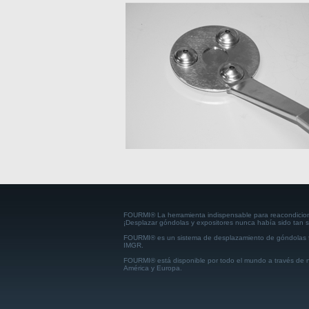
FOURMI® La herramienta indispensable para reacondiciona
¡Desplazar góndolas y expositores nunca había sido tan se
FOURMI® es un sistema de desplazamiento de góndolas f
IMGR.
FOURMI® está disponible por todo el mundo a través de n
América y Europa.