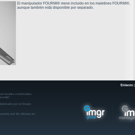
El manipulador FOURMI® viene incluido en los maletines FOURMI®,
aunque también está disponible por separado.
Enlaces
r locales comerciales.
ncillo!
abricado por el Grupo
uestra red de oficinas en