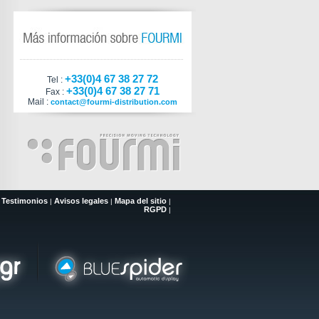
+33(0)4 67 38 27 72
Tel :
+33(0)4 67 38 27 71
Fax :
Mail :
contact@fourmi-distribution.com
Testimonios
Avisos legales
Mapa del sitio
|
|
|
|
RGPD
|